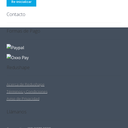
Re-inicializar
Contacto
Formas de Pago
Redushape
Acerca de Redushape
Términos y Condiciones
Aviso de Privacidad
Llámanos